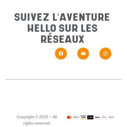
Sujet
*
SUIVEZ L'AVENTURE
HELLO SUR LES
Messa
RÉSEAUX
En
Si vou
Copyright © 2025 – All
rights reserved