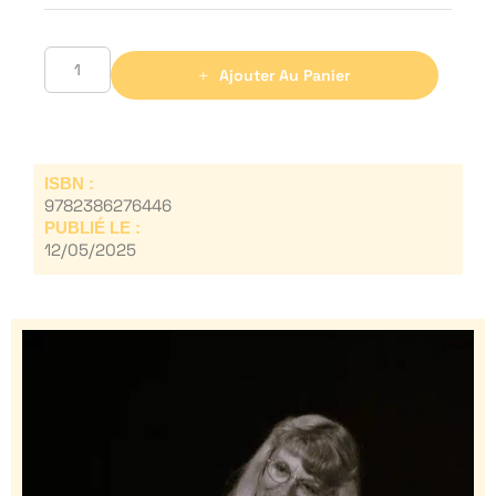
Ajouter Au Panier
ISBN :
9782386276446
PUBLIÉ LE :
12/05/2025