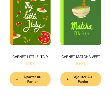
H
Bon
CARNET LITTLE ITALY
CARNET MATCHA VERT
Nom
*
9,90
€
9,90
€
Ajouter Au
Ajouter Au
Préno
Panier
Panier
Email
*