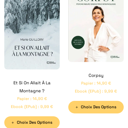
Corpsy
Et Si On Allait À La
Papier
:
14,90
€
Montagne ?
Ebook (ePub)
:
9,99
€
Papier
:
14,90
€
Ebook (ePub)
:
9,99
€
Choix Des Options
Choix Des Options