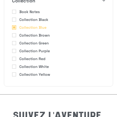
Collection
Book Notes
Collection Black
Collection Blue
H
Collection Brown
Collection Green
Collection Purple
Bon
Collection Red
Collection White
Collection Yellow
Nom
*
Préno
SUIVEZ L'AVENTURE