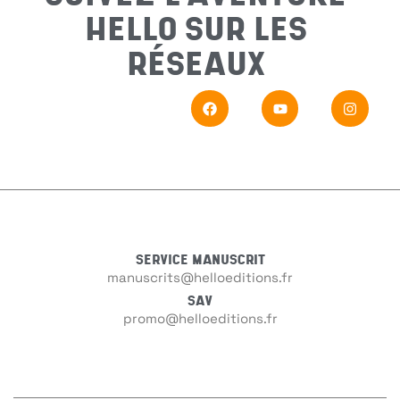
HELLO SUR LES
Email
*
RÉSEAUX
Sujet
*
Messa
SERVICE MANUSCRIT
manuscrits@helloeditions.fr
SAV
promo@helloeditions.fr
En
Si vou