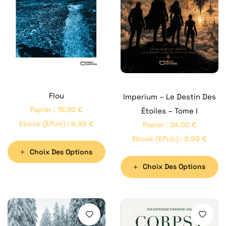
Flou
Imperium – Le Destin Des
Papier
:
15,90
€
Étoiles – Tome I
Ebook (ePub)
:
9,99
€
Papier
:
24,00
€
Ebook (ePub)
:
9,99
€
Choix Des Options
Choix Des Options