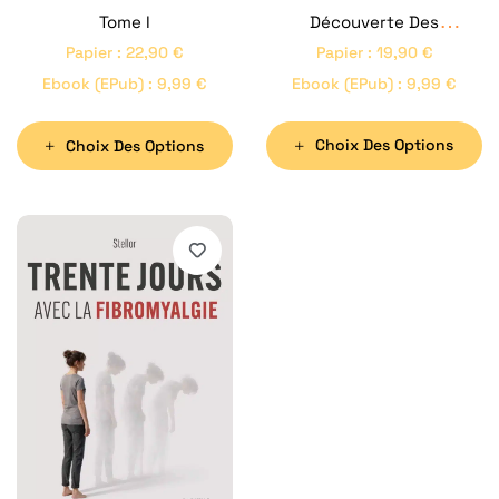
Découverte Des
Tome I
Papier
Amériques
:
19,90
€
Papier
:
22,90
€
Ebook (ePub)
:
9,99
€
Ebook (ePub)
:
9,99
€
Choix Des Options
Choix Des Options