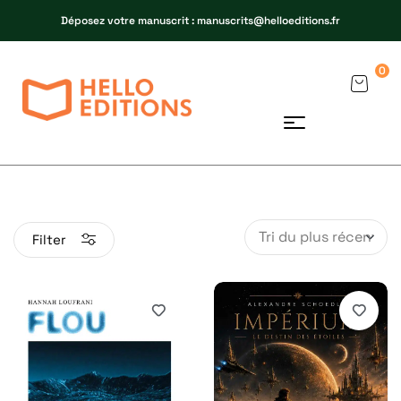
Déposez votre manuscrit : manuscrits@helloeditions.fr
0
Filter