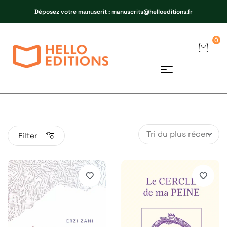
Déposez votre manuscrit : manuscrits@helloeditions.fr
0
Filter