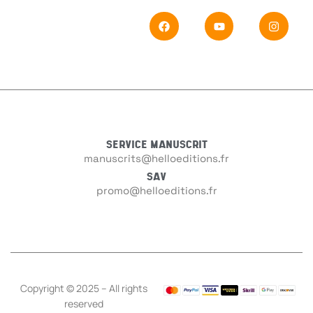
Sujet
*
Messa
SERVICE MANUSCRIT
manuscrits@helloeditions.fr
SAV
promo@helloeditions.fr
En
Si vou
Copyright © 2025 – All rights
reserved