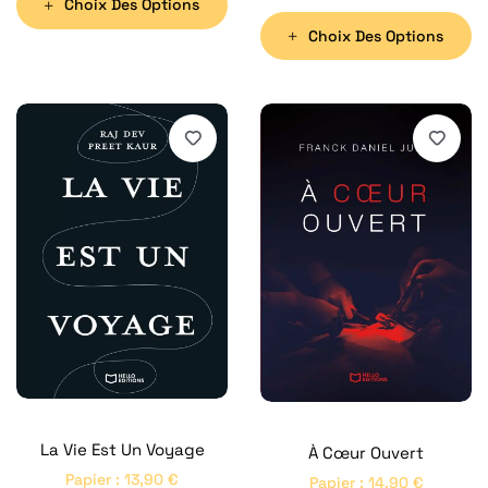
Choix Des Options
Choix Des Options
La Vie Est Un Voyage
À Cœur Ouvert
Papier
:
13,90
€
Papier
:
14,90
€