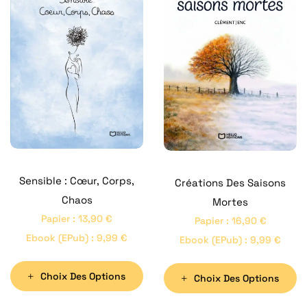
Sensible : Cœur, Corps,
Créations Des Saisons
Chaos
Mortes
Papier
:
13,90
€
Papier
:
16,90
€
Ebook (ePub)
:
9,99
€
Ebook (ePub)
:
9,99
€
Choix Des Options
Choix Des Options