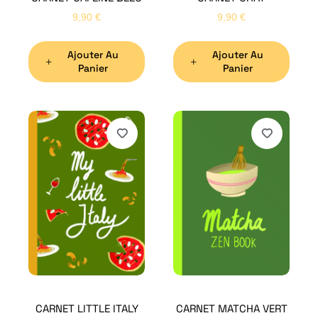
9,90
€
9,90
€
Ajouter Au
Ajouter Au
Panier
Panier
H
Bon
CARNET LITTLE ITALY
CARNET MATCHA VERT
Nom
*