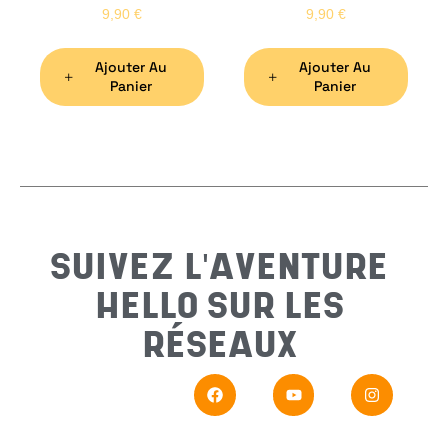
9,90
€
9,90
€
Ajouter Au
Ajouter Au
Préno
Panier
Panier
Email
*
Sujet
*
SUIVEZ L'AVENTURE
HELLO SUR LES
Messa
RÉSEAUX