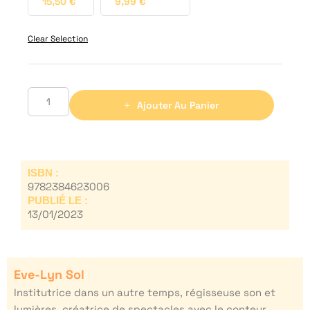
15,50
€
9,99
€
Clear Selection
Ajouter Au Panier
ISBN :
9782384623006
PUBLIÉ LE :
13/01/2023
Eve-Lyn Sol
Institutrice dans un autre temps, régisseuse son et
lumières, créatrice de spectacles avec le conteur