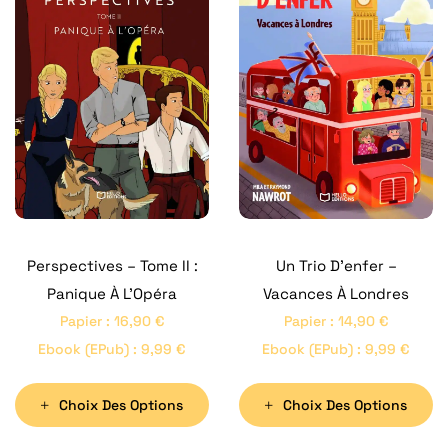
Perspectives – Tome II :
Un Trio D’enfer –
Panique À L’Opéra
Vacances À Londres
Papier
:
16,90
€
Papier
:
14,90
€
Ebook (ePub)
:
9,99
€
Ebook (ePub)
:
9,99
€
Choix Des Options
Choix Des Options