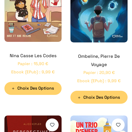
Nina Casse Les Codes
Ombeline, Pierre De
Papier
:
15,90
€
Voyage
Ebook (ePub)
:
9,99
€
Papier
:
20,90
€
Ebook (ePub)
:
9,99
€
Choix Des Options
Choix Des Options