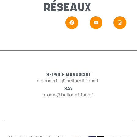
RÉSEAUX
Sujet
*
Messa
SERVICE MANUSCRIT
manuscrits@helloeditions.fr
SAV
promo@helloeditions.fr
En
Si vou