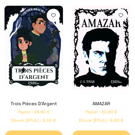
AMAZAR
Trois Pièces D’Argent
Papier
:
20,90
€
Papier
:
24,90
€
Ebook (ePub)
:
9,99
€
Ebook (ePub)
:
9,99
€