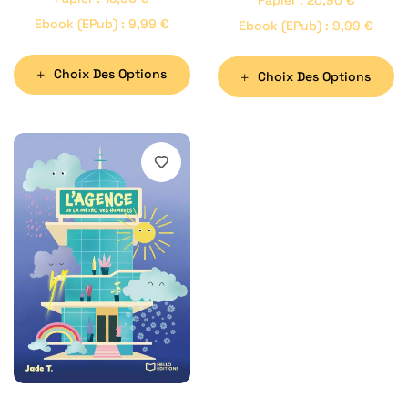
France – Tome I
Papier
:
20,90
€
Ebook (ePub)
:
9,99
€
Ebook (ePub)
:
9,99
€
Choix Des Options
Choix Des Options