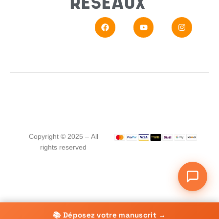
RÉSEAUX
En
Si vou
Copyright © 2025 – All
rights reserved
📚 Déposez votre manuscrit →