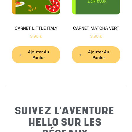
CARNET LITTLE ITALY
CARNET MATCHA VERT
Nom
*
9,90
€
9,90
€
Ajouter Au
Ajouter Au
Préno
Panier
Panier
Email
*
Sujet
*
SUIVEZ L'AVENTURE
HELLO SUR LES
Messa