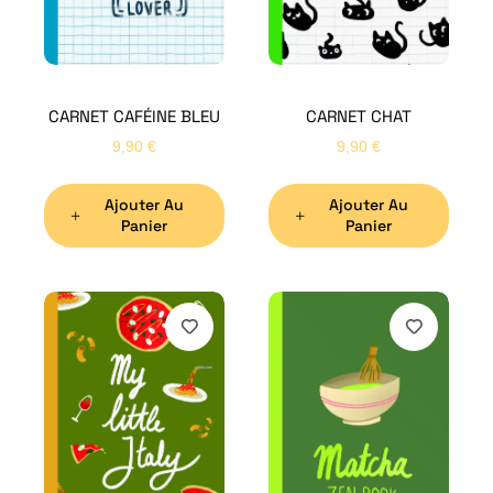
CARNET CAFÉINE BLEU
CARNET CHAT
9,90
€
9,90
€
Ajouter Au
Ajouter Au
Panier
Panier
H
Bon