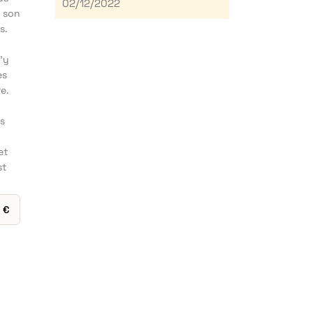
02/12/2022
r son
s.
’y
es
e.
es
et
st
0
€