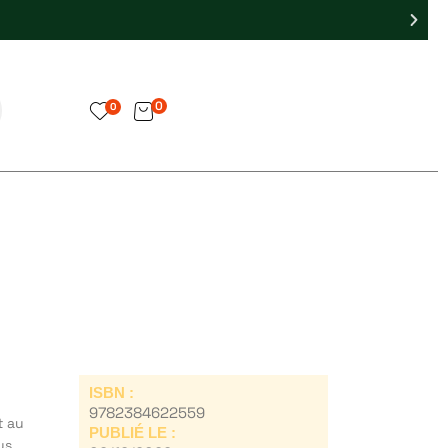
0
0
ISBN :
9782384622559
t au
PUBLIÉ LE :
us