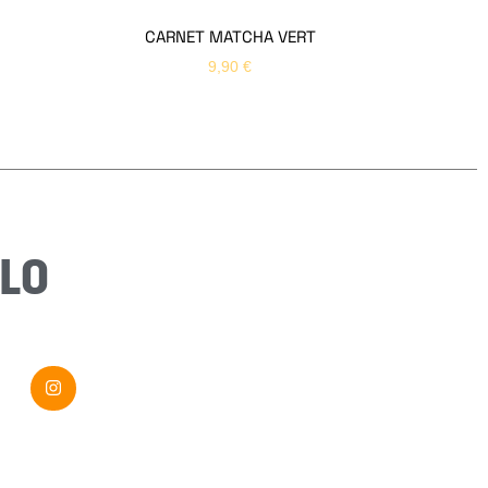
CARNET MATCHA VERT
9,90
€
Email
*
Sujet
*
Message
*
LO
Envoyer ma demande