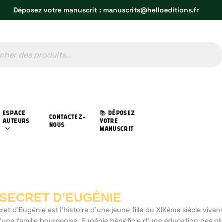
Déposez votre manuscrit : manuscrits@helloeditions.fr
ESPACE
📚 DÉPOSEZ
CONTACTEZ-
AUTEURS
VOTRE
NOUS
MANUSCRIT
 SECRET D’EUGÉNIE
ret d’Eugénie est l’histoire d’une jeune fille du XIXème siècle vivan
d’une famille bourgeoise. Eugénie bénéficie d’une éducation des pl