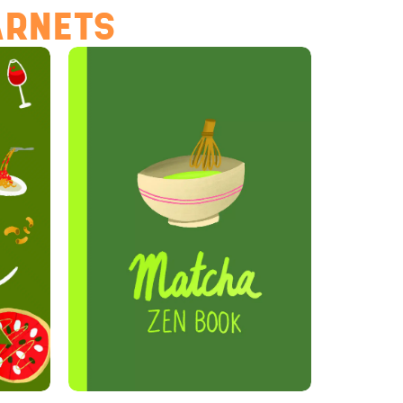
ARNETS
Hello Editions
Nous revenons vers vous rapidement
Bonjour 👋
Nom
*
Prénom
*