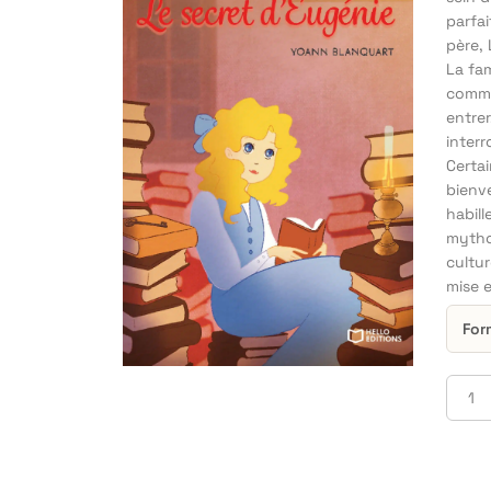
parfai
père, 
La fam
comme
entre
interr
Certai
bienve
habil
mytho
cultur
mise 
For