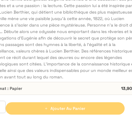
tes et a une passion : la lecture. Cette passion lui a été inspirée pa
Lucien Berthier, qui détient une bibliothèque des plus majestueuse
ille mène une vie paisible jusqu’à cette année, 1822, où Lucien
nce à s’isoler dans une pièce mystérieuse. Personne n’a le droit d
r… Débute alors une odyssée nous emportant dans les rêveries et l
ogations d’Eugénie afin de découvrir le secret que protège son pèr
ns passages sont des hymnes à la liberté, à l’égalité et à la
illance, valeurs chères à Lucien Berthier. Des références historiqu
lent ce récit durant lequel des œuvres ou encore des légendes
logiques sont citées. L’importance de la connaissance historique 
elle ainsi que des valeurs indispensables pour un monde meilleur e
en avant tout au long du roman.
mat : Papier
13,9
Ajouter Au Panier