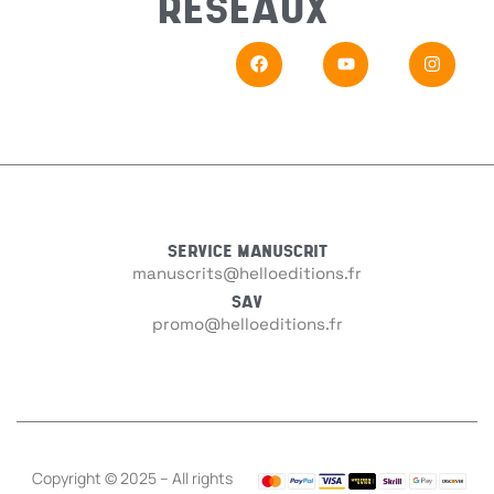
RÉSEAUX
Sujet
*
Messa
SERVICE MANUSCRIT
manuscrits@helloeditions.fr
SAV
promo@helloeditions.fr
En
Si vou
Copyright © 2025 – All rights