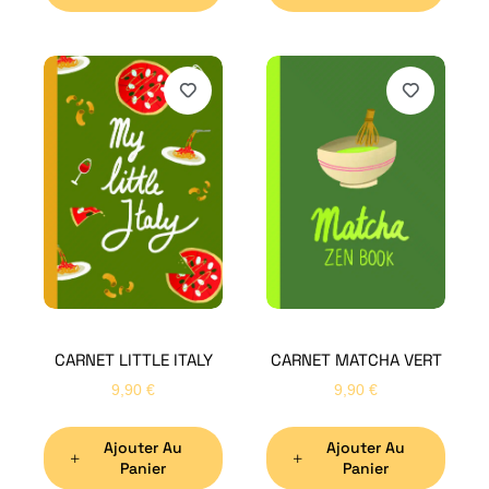
H
Bon
CARNET LITTLE ITALY
CARNET MATCHA VERT
Nom
*
9,90
€
9,90
€
Ajouter Au
Ajouter Au
Préno
Panier
Panier