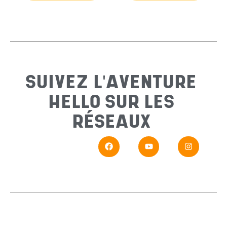
Email
*
Sujet
*
SUIVEZ L'AVENTURE
HELLO SUR LES
Messa
RÉSEAUX
En
Si vou