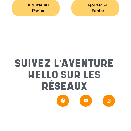
Ajouter Au
Ajouter Au
Préno
Panier
Panier
Email
*
Sujet
*
SUIVEZ L'AVENTURE
HELLO SUR LES
Messa
RÉSEAUX
En