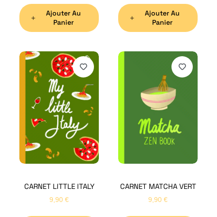
Ajouter Au
Ajouter Au
Panier
Panier
H
Bon
CARNET LITTLE ITALY
CARNET MATCHA VERT
Nom
*
9,90
€
9,90
€