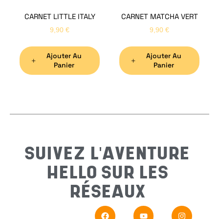
CARNET LITTLE ITALY
CARNET MATCHA VERT
Nom
*
9,90
€
9,90
€
Ajouter Au
Ajouter Au
Préno
Panier
Panier
Email
*
Sujet
*
SUIVEZ L'AVENTURE
HELLO SUR LES
Messa
RÉSEAUX