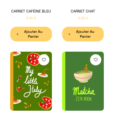
CARNET CAFÉINE BLEU
CARNET CHAT
9,90
€
9,90
€
Ajouter Au
Ajouter Au
Panier
Panier
H
Bon