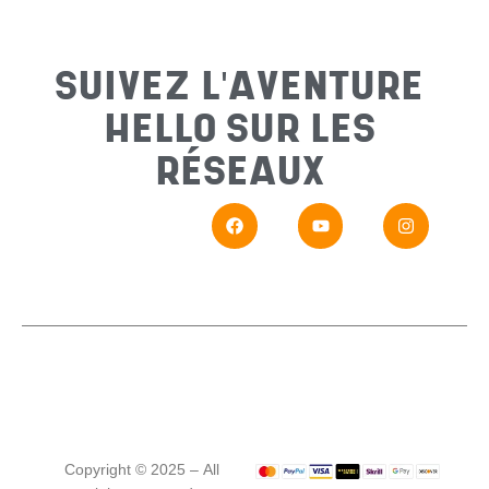
Sujet
*
SUIVEZ L'AVENTURE
HELLO SUR LES
Messa
RÉSEAUX
En
Si vou
Copyright © 2025 – All