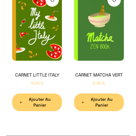
H
Bon
CARNET LITTLE ITALY
CARNET MATCHA VERT
Nom
*
9,90
€
9,90
€
Ajouter Au
Ajouter Au
Préno
Panier
Panier
Email
*