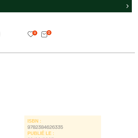
0
0
ISBN :
9782384626335
PUBLIÉ LE :