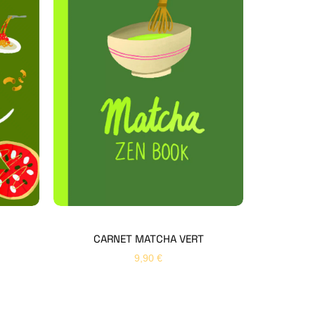
Hello Editions
Nous revenons vers vous rapidement
Bonjour 👋
Nom
*
Prénom
*
CARNET MATCHA VERT
9,90
€
Email
*