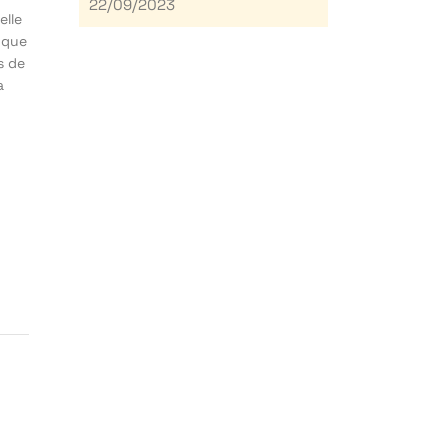
22/09/2023
elle
 que
s de
a