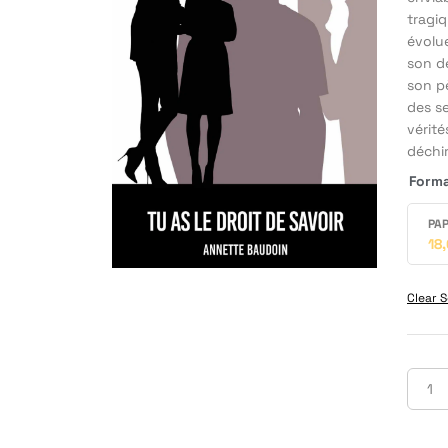
tragiq
évolu
son de
son pè
des se
vérité
déchir
Form
PAP
18
Clear S