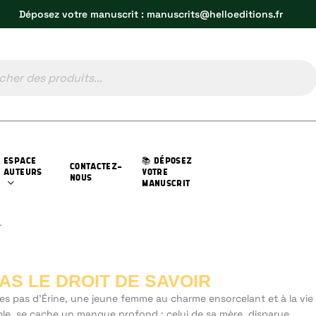
Déposez votre manuscrit : manuscrits@helloeditions.fr
ESPACE
📚 DÉPOSEZ
CONTACTEZ-
AUTEURS
VOTRE
NOUS
MANUSCRIT
r
 AS LE DROIT DE SAVOIR
es pas d'Érine, une jeune femme au charme ensorcelant et à la vie
ble, se cache un manque profond : celui de sa mère, disparue