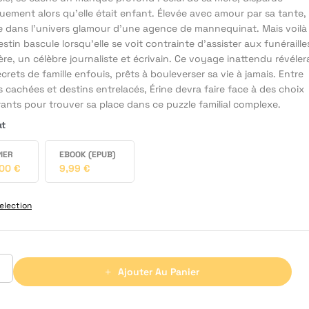
uement alors qu’elle était enfant. Élevée avec amour par sa tante, 
e dans l'univers glamour d'une agence de mannequinat. Mais voilà
stin bascule lorsqu'elle se voit contrainte d'assister aux funéraille
re, un célèbre journaliste et écrivain. Ce voyage inattendu révéler
crets de famille enfouis, prêts à bouleverser sa vie à jamais. Entre
s cachées et destins entrelacés, Érine devra faire face à des choix
ants pour trouver sa place dans ce puzzle familial complexe.
at
IER
EBOOK (EPUB)
,00
€
9,99
€
election
Ajouter Au Panier