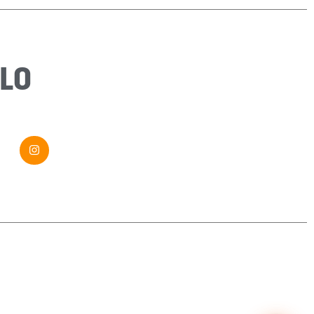
Sujet
*
Message
*
LO
Envoyer ma demande
Si vous êtes un humain, ne remplissez pas ce champ.