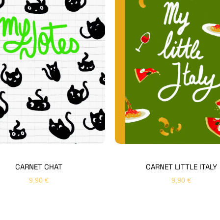
CARNET CHAT
CARNET LITTLE ITALY
9,90
€
9,90
€