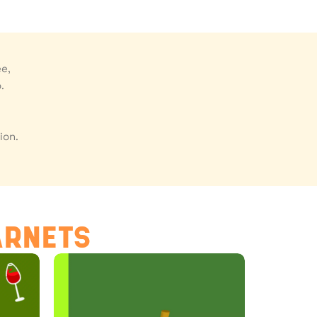
ée,
.
ion.
s
ARNETS