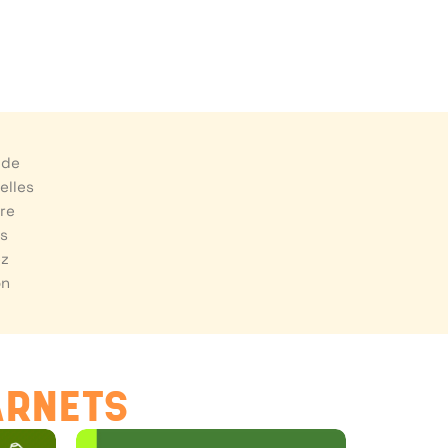
 de
elles
ure
us
ez
on
ARNETS