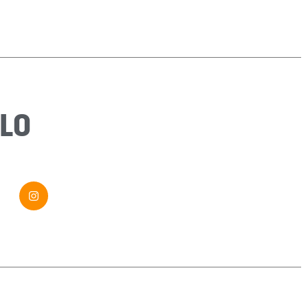
Sujet
*
Message
*
LO
Envoyer ma demande
Si vous êtes un humain, ne remplissez pas ce champ.