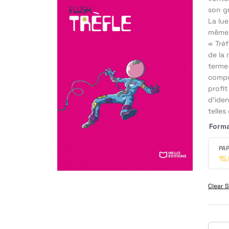
son gr
La lue
même. 
« Trèf
de la
terme 
compos
profit
d’iden
telles
Form
PAP
15
Clear S