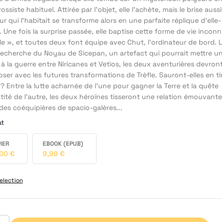
ossiste habituel. Attirée par l’objet, elle l’achète, mais le brise aussi
ur qui l’habitait se transforme alors en une parfaite réplique d’elle-
Une fois la surprise passée, elle baptise cette forme de vie incon
le », et toutes deux font équipe avec Chut, l’ordinateur de bord. 
 recherche du Noyau de Sicepan, un artefact qui pourrait mettre u
à la guerre entre Niricanes et Vetios, les deux aventurières devron
er avec les futures transformations de Trèfle. Sauront-elles en ti
 ? Entre la lutte acharnée de l’une pour gagner la Terre et la quête
tité de l’autre, les deux héroïnes tisseront une relation émouvante
 des coéquipières de spacio-galères...
at
IER
EBOOK (EPUB)
,00
€
9,99
€
election