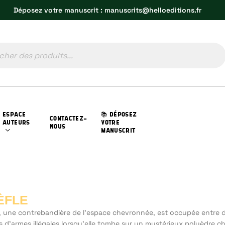
Déposez votre manuscrit : manuscrits@helloeditions.fr
ESPACE
📚 DÉPOSEZ
CONTACTEZ-
AUTEURS
VOTRE
NOUS
MANUSCRIT
ÈFLE
, une contrebandière de l’espace chevronnée, est occupée entre 
 d’armes illégales lorsqu’elle tombe sur un mystérieux polyèdre c