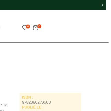
0
0
ISBN :
9782386273506
deux
PUBLIÉ LE :
hez