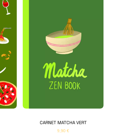
Hello Editions
Nous revenons vers vous rapidement
Bonjour 👋
Nom
*
Prénom
*
CARNET MATCHA VERT
9,90
€
Email
*