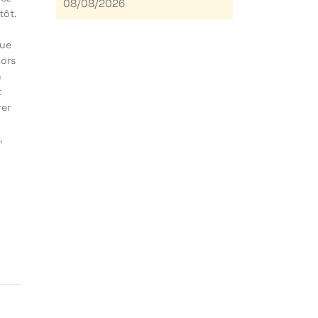
08/08/2026
tôt.
nue
Lors
n
t
rer
,