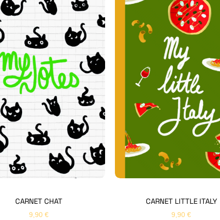
CARNET CHAT
CARNET LITTLE ITALY
9,90
€
9,90
€