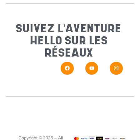
Sujet
*
SUIVEZ L'AVENTURE
HELLO SUR LES
Messa
RÉSEAUX
En
Si vou
Copyright © 2025 – All