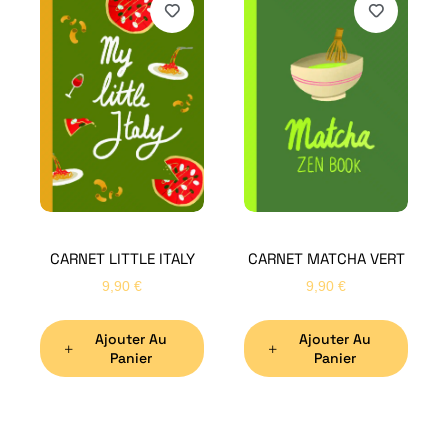
H
Bon
CARNET LITTLE ITALY
CARNET MATCHA VERT
Nom
*
9,90
€
9,90
€
Ajouter Au
Ajouter Au
Préno
Panier
Panier
Email
*