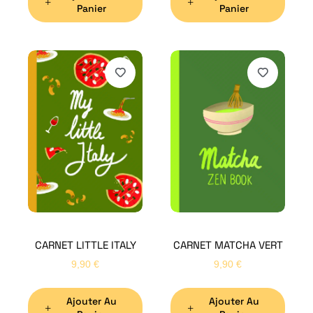
Panier
Panier
H
Bon
CARNET LITTLE ITALY
CARNET MATCHA VERT
Nom
*
9,90
€
9,90
€
Ajouter Au
Ajouter Au
Préno