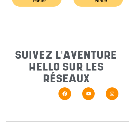
Panier
Panier
Email
*
Sujet
*
SUIVEZ L'AVENTURE
HELLO SUR LES
Messa
RÉSEAUX
En