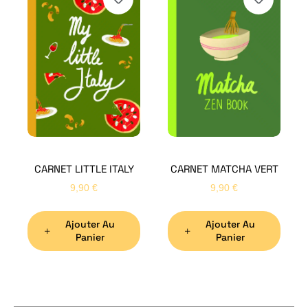
H
Bon
CARNET LITTLE ITALY
CARNET MATCHA VERT
Nom
*
9,90
€
9,90
€
Ajouter Au
Ajouter Au
Préno
Panier
Panier
Email
*