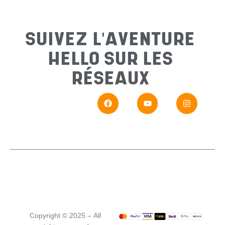
Sujet
*
SUIVEZ L'AVENTURE
HELLO SUR LES
Messa
RÉSEAUX
En
Si vou
Copyright © 2025 – All