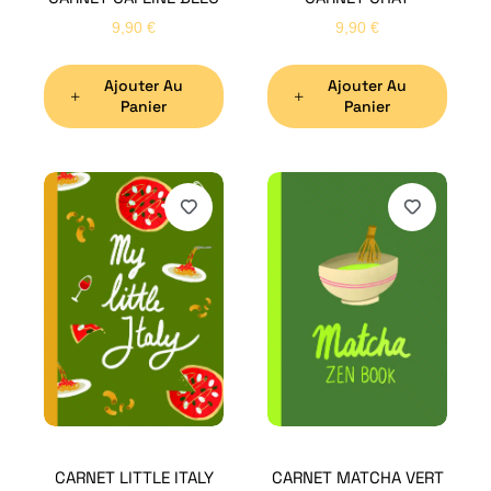
9,90
€
9,90
€
Ajouter Au
Ajouter Au
Panier
Panier
H
Bon
CARNET LITTLE ITALY
CARNET MATCHA VERT
Nom
*