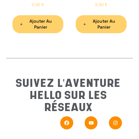
9,90
€
9,90
€
Ajouter Au
Ajouter Au
Préno
Panier
Panier
Email
*
Sujet
*
SUIVEZ L'AVENTURE
HELLO SUR LES
Messa
RÉSEAUX