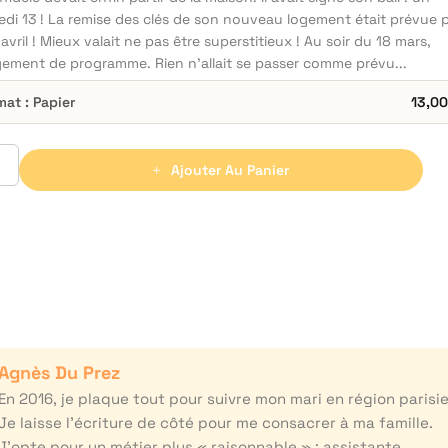
edi 13 ! La remise des clés de son nouveau logement était prévue 
r avril ! Mieux valait ne pas être superstitieux ! Au soir du 18 mars,
ement de programme. Rien n’allait se passer comme prévu...
mat : Papier
13,0
Ajouter Au Panier
Agnès Du Prez
En 2016, je plaque tout pour suivre mon mari en région parisi
Je laisse l’écriture de côté pour me consacrer à ma famille.
J’opte pour un métier plus « raisonnable » : assistante