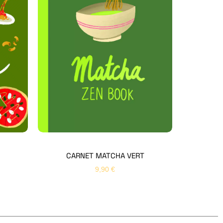
Hello Editions
Nous revenons vers vous rapidement
Bonjour 👋
Nom
*
Prénom
*
CARNET MATCHA VERT
9,90
€
Email
*
Sujet
*