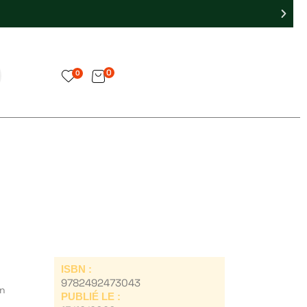
0
0
ISBN :
9782492473043
on
PUBLIÉ LE :