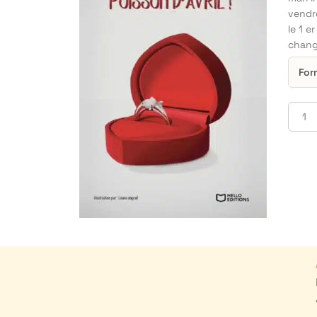
vendr
le 1 e
chang
For