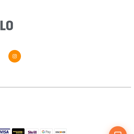
Message
*
LO
Envoyer ma demande
Si vous êtes un humain, ne remplissez pas ce champ.