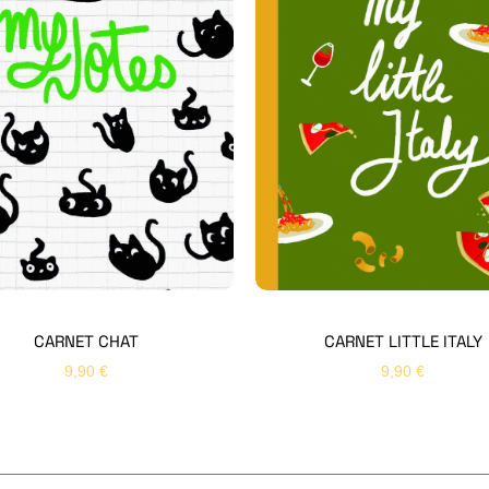
CARNET CHAT
CARNET LITTLE ITALY
9,90
€
9,90
€