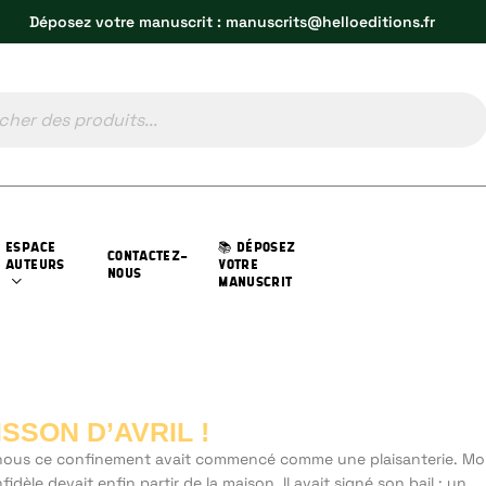
Déposez votre manuscrit : manuscrits@helloeditions.fr
ESPACE
📚 DÉPOSEZ
CONTACTEZ-
AUTEURS
VOTRE
NOUS
MANUSCRIT
ISSON D’AVRIL !
nous ce confinement avait commencé comme une plaisanterie. M
nfidèle devait enfin partir de la maison. Il avait signé son bail : un