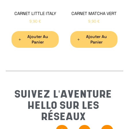
CARNET LITTLE ITALY
CARNET MATCHA VERT
Nom
*
9,90
€
9,90
€
Ajouter Au
Ajouter Au
Préno
Panier
Panier
Email
*
Sujet
*
SUIVEZ L'AVENTURE
HELLO SUR LES
Messa
RÉSEAUX