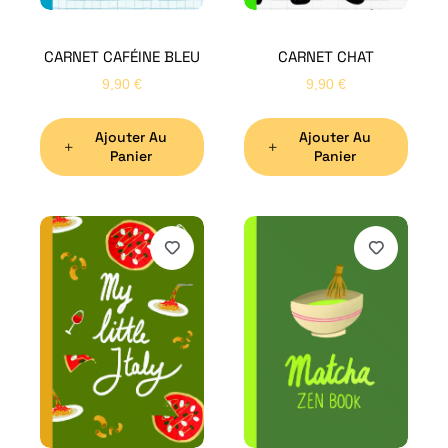
CARNET CAFÉINE BLEU
CARNET CHAT
9,90
€
9,90
€
Ajouter Au
Ajouter Au
Panier
Panier
H
Bon