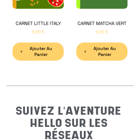
CARNET LITTLE ITALY
CARNET MATCHA VERT
Nom
*
9,90
€
9,90
€
Ajouter Au
Ajouter Au
Préno
Panier
Panier
Email
*
Sujet
*
SUIVEZ L'AVENTURE
HELLO SUR LES
Messa
RÉSEAUX