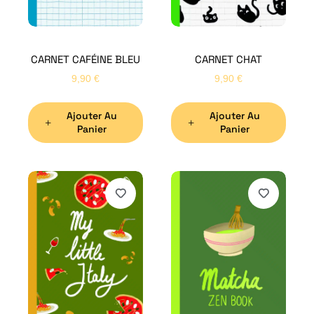
CARNET CAFÉINE BLEU
CARNET CHAT
9,90
€
9,90
€
Ajouter Au
Ajouter Au
Panier
Panier
H
Bon