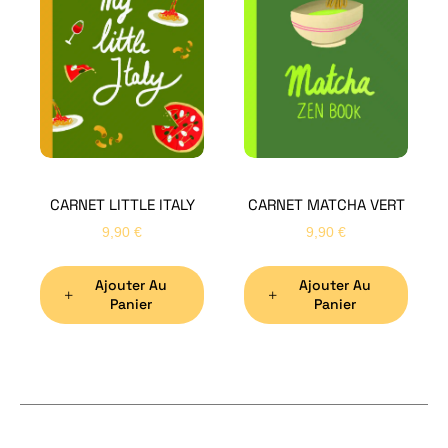
Bon
CARNET LITTLE ITALY
CARNET MATCHA VERT
Nom
*
9,90
€
9,90
€
Ajouter Au
Ajouter Au
Préno
Panier
Panier
Email
*
Sujet
*