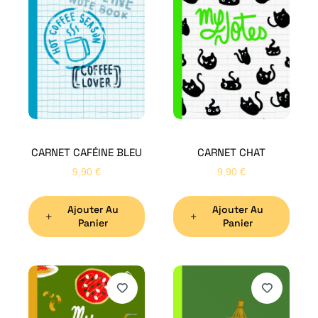
CARNET CAFÉINE BLEU
CARNET CHAT
9,90
€
9,90
€
Ajouter Au
Ajouter Au
Panier
Panier
H