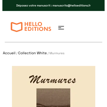
Déposez votre manuscrit : manuscrits@helloeditions.fr
Accueil
Collection White
/
/ Murmures