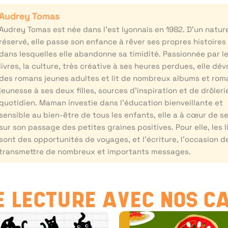
Audrey Tomas
Audrey Tomas est née dans l’est lyonnais en 1982. D’un natur
réservé, elle passe son enfance à rêver ses propres histoires
dans lesquelles elle abandonne sa timidité. Passionnée par l
livres, la culture, très créative à ses heures perdues, elle dév
des romans jeunes adultes et lit de nombreux albums et rom
jeunesse à ses deux filles, sources d’inspiration et de drôleri
quotidien. Maman investie dans l’éducation bienveillante et
sensible au bien-être de tous les enfants, elle a à cœur de s
sur son passage des petites graines positives. Pour elle, les l
sont des opportunités de voyages, et l’écriture, l’occasion d
transmettre de nombreux et importants messages.
 LECTURE AVEC NOS C