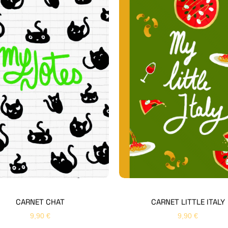
CARNET CHAT
CARNET LITTLE ITALY
9,90
€
9,90
€