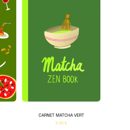
Hello Editions
Nous revenons vers vous rapidement
Bonjour 👋
Nom
*
Prénom
*
CARNET MATCHA VERT
9,90
€
Email
*