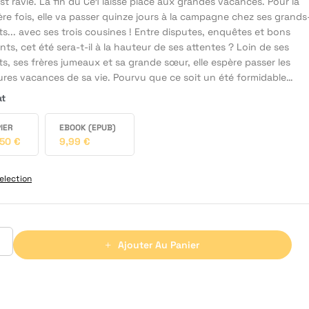
st ravie. La fin du Ce1 laisse place aux grandes vacances. Pour la
re fois, elle va passer quinze jours à la campagne chez ses grands
s... avec ses trois cousines ! Entre disputes, enquêtes et bons
s, cet été sera-t-il à la hauteur de ses attentes ? Loin de ses
s, ses frères jumeaux et sa grande sœur, elle espère passer les
eures vacances de sa vie. Pourvu que ce soit un été formidable…
at
IER
EBOOK (EPUB)
,50
€
9,99
€
election
Ajouter Au Panier