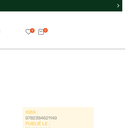
0
0
ISBN :
9782384621149
PUBLIÉ LE :