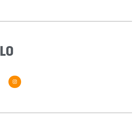
Sujet
*
Message
*
LO
Envoyer ma demande
Si vous êtes un humain, ne remplissez pas ce champ.