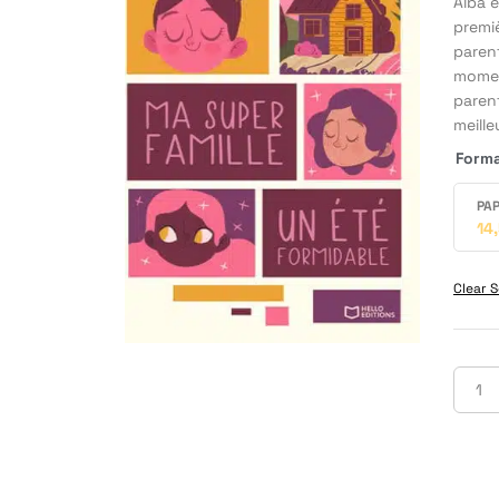
Alba e
premiè
parent
moment
parent
meill
Form
PAP
14
Clear S