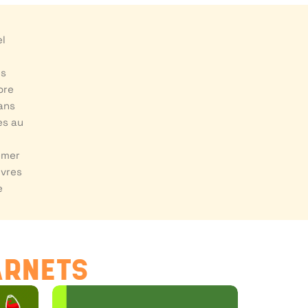
el
es
ore
ans
es au
emer
ivres
e
ARNETS