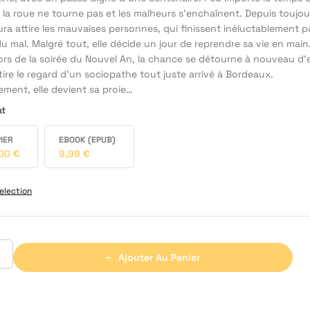
, la roue ne tourne pas et les malheurs s’enchaînent. Depuis toujou
ra attire les mauvaises personnes, qui finissent inéluctablement pa
du mal. Malgré tout, elle décide un jour de reprendre sa vie en main
ors de la soirée du Nouvel An, la chance se détourne à nouveau d’e
ttire le regard d’un sociopathe tout juste arrivé à Bordeaux.
ement, elle devient sa proie…
at
IER
EBOOK (EPUB)
,00
€
9,99
€
election
Ajouter Au Panier