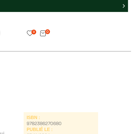
0
0
ISBN :
9782386270680
PUBLIÉ LE :
qui