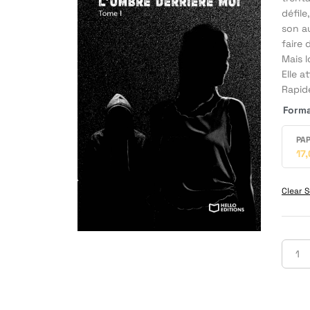
défile
son au
faire 
Mais l
Elle a
Rapid
Form
PAP
17
Clear S