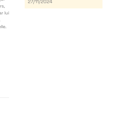
27/11/2024
rs,
r lui
.
lle.