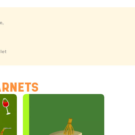
e,
s
llet
ARNETS