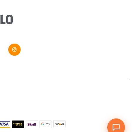
Message
*
LO
Envoyer ma demande
Si vous êtes un humain, ne remplissez pas ce champ.