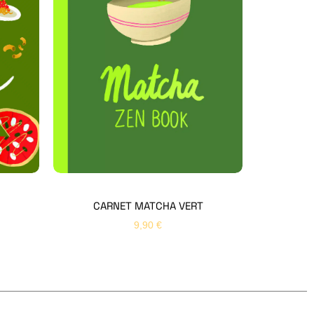
Hello Editions
Nous revenons vers vous rapidement
Bonjour 👋
Nom
*
Prénom
*
CARNET MATCHA VERT
9,90
€
Email
*
Sujet
*