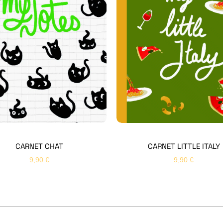
CARNET CHAT
CARNET LITTLE ITALY
9,90
€
9,90
€