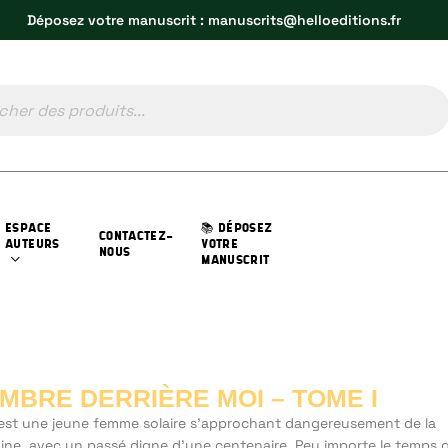
Déposez votre manuscrit : manuscrits@helloeditions.fr
ESPACE
📚 DÉPOSEZ
CONTACTEZ-
AUTEURS
VOTRE
NOUS
MANUSCRIT
OMBRE DERRIÈRE MOI – TOME I
 est une jeune femme solaire s’approchant dangereusement de la
aine, avec un passé digne d’une centenaire. Peu importe le temps 