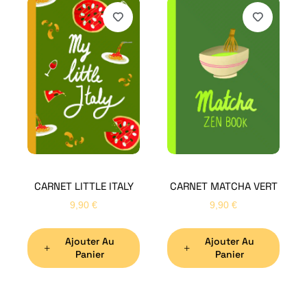
H
Bon
CARNET LITTLE ITALY
CARNET MATCHA VERT
Nom
*
9,90
€
9,90
€
Ajouter Au
Ajouter Au
Préno
Panier
Panier
Email
*