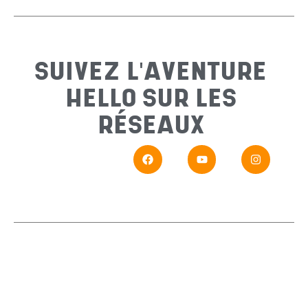
Sujet
*
SUIVEZ L'AVENTURE
HELLO SUR LES
Messa
RÉSEAUX
En
Si vou