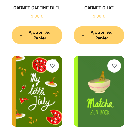
CARNET CAFÉINE BLEU
CARNET CHAT
9,90
€
9,90
€
Ajouter Au
Ajouter Au
Panier
Panier
H
Bon