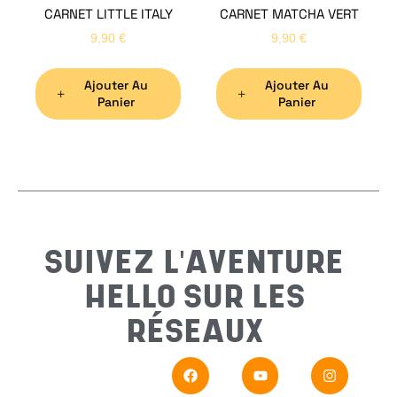
CARNET LITTLE ITALY
CARNET MATCHA VERT
Nom
*
9,90
€
9,90
€
Ajouter Au
Ajouter Au
Préno
Panier
Panier
Email
*
Sujet
*
SUIVEZ L'AVENTURE
HELLO SUR LES
Messa
RÉSEAUX