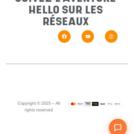
HELLO SUR LES
Messa
RÉSEAUX
En
Si vou
Copyright © 2025 – All
rights reserved