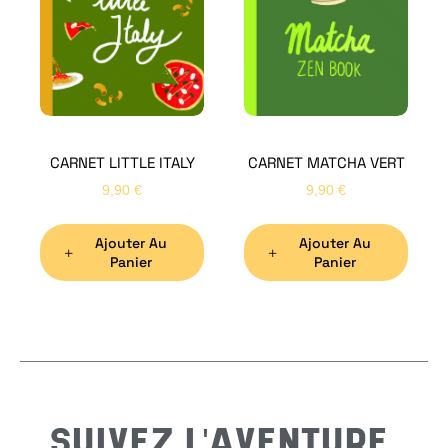
Bon
CARNET LITTLE ITALY
CARNET MATCHA VERT
Nom
*
9,90
€
9,90
€
Ajouter Au
Ajouter Au
Préno
Panier
Panier
Email
*
Sujet
*
SUIVEZ L'AVENTURE