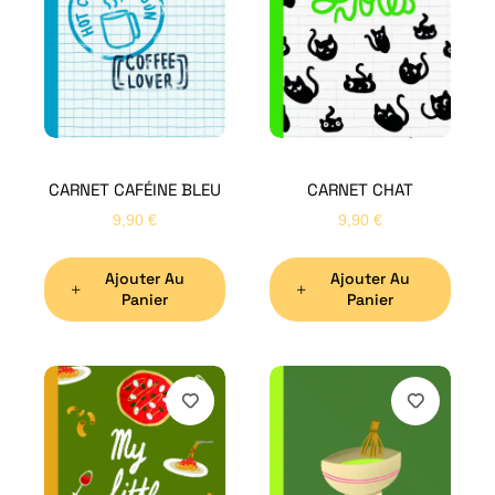
CARNET CAFÉINE BLEU
CARNET CHAT
9,90
€
9,90
€
Ajouter Au
Ajouter Au
Panier
Panier
H