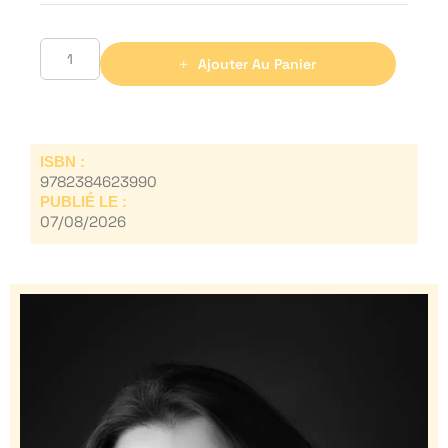
Ajouter Au Panier
ISBN :
9782384623990
PUBLIÉ LE :
07/08/2026