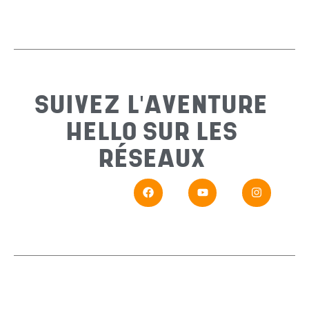
Email
*
Sujet
*
SUIVEZ L'AVENTURE
HELLO SUR LES
Messa
RÉSEAUX
En
Si vou