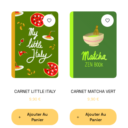
H
Bon
CARNET LITTLE ITALY
CARNET MATCHA VERT
Nom
*
9,90
€
9,90
€
Ajouter Au
Ajouter Au
Préno
Panier
Panier