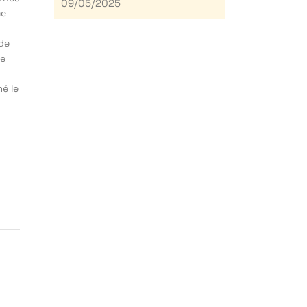
09/05/2025
ce
 de
de
mé le