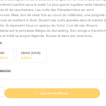
mènent parfois sous le soleil. Le plus grand mystère reste l’absen
ves et de cauchemars. Les nuits des Steredenniens en sont
vues. Mais, lors de rares fois au cours du millénaire, une poignée
nnes se mettent à rêver. Durant ces nuits gravées dans le marbre 
oire, ils reçoivent tous un aperçu du futur. L’un de ces rêveurs
aires est la princesse Allegra du Gunaisling. Son songe a transfor
 et initié sa propre légende. Suivez-la dans son aventure…
at
IER
EBOOK (EPUB)
,90
€
9,99
€
election
Ajouter Au Panier