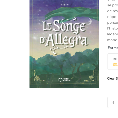
se pro
de rê
dépour
perso
l’hist
légend
monde
Form
PAP
20
Clear S