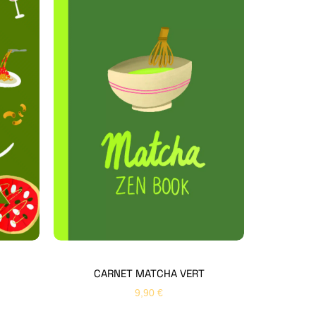
Hello Editions
Nous revenons vers vous rapidement
Bonjour 👋
Nom
*
Prénom
*
CARNET MATCHA VERT
9,90
€
Email
*