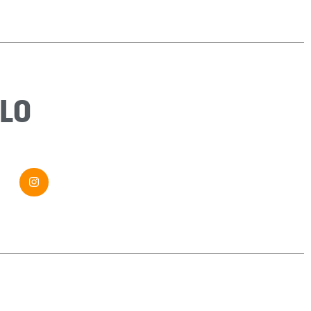
Sujet
*
Message
*
LO
Envoyer ma demande
Si vous êtes un humain, ne remplissez pas ce champ.