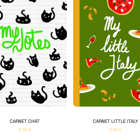
CARNET CHAT
CARNET LITTLE ITALY
9,90
€
9,90
€