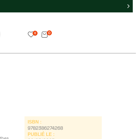
0
0
ISBN :
9782386274268
PUBLIÉ LE :
thes