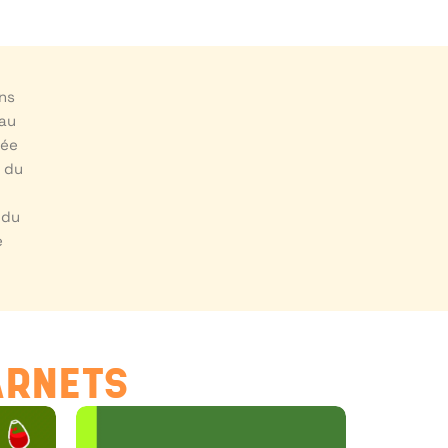
ns
eau
tée
s du
 du
e
ARNETS