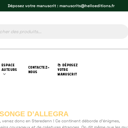
Déposez votre manuscrit : manuscrits@helloeditions.fr
ESPACE
📚 DÉPOSEZ
CONTACTEZ-
AUTEURS
VOTRE
NOUS
MANUSCRIT
 SONGE D’ALLEGRA
, venez donc en Steredenn ! Ce continent déborde d’énigmes,
ains courageux et de créatures étranges. On dit même que les my