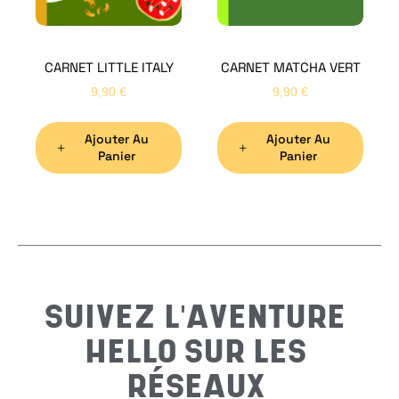
CARNET LITTLE ITALY
CARNET MATCHA VERT
Nom
*
9,90
€
9,90
€
Ajouter Au
Ajouter Au
Préno
Panier
Panier
Email
*
Sujet
*
SUIVEZ L'AVENTURE
HELLO SUR LES
Messa
RÉSEAUX