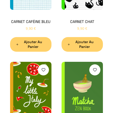
CARNET CAFÉINE BLEU
CARNET CHAT
9,90
€
9,90
€
Ajouter Au
Ajouter Au
Panier
Panier
H
Bon