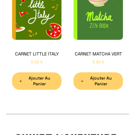
Bon
CARNET LITTLE ITALY
CARNET MATCHA VERT
Nom
*
9,90
€
9,90
€
Ajouter Au
Ajouter Au
Préno
Panier
Panier
Email
*
Sujet
*