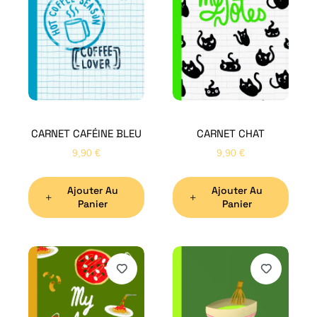
CARNET CAFÉINE BLEU
CARNET CHAT
9,90
€
9,90
€
Ajouter Au
Ajouter Au
Panier
Panier
H