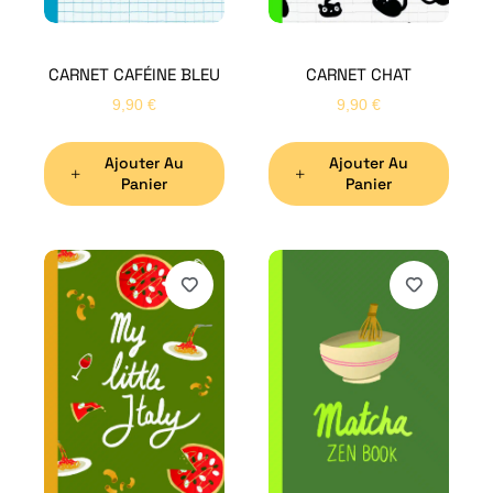
CARNET CAFÉINE BLEU
CARNET CHAT
9,90
€
9,90
€
Ajouter Au
Ajouter Au
Panier
Panier
H
Bon