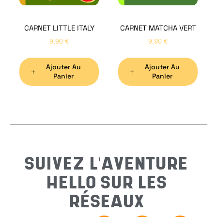
CARNET LITTLE ITALY
CARNET MATCHA VERT
Nom
*
9,90
€
9,90
€
Ajouter Au
Ajouter Au
Préno
Panier
Panier
Email
*
Sujet
*
SUIVEZ L'AVENTURE
HELLO SUR LES
Messa
RÉSEAUX