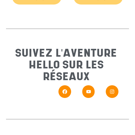
Email
*
Sujet
*
SUIVEZ L'AVENTURE
HELLO SUR LES
Messa
RÉSEAUX
En