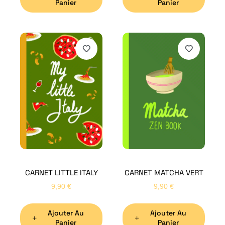
Panier
Panier
H
Bon
CARNET LITTLE ITALY
CARNET MATCHA VERT
Nom
*
9,90
€
9,90
€
Ajouter Au
Ajouter Au
Préno
Panier
Panier