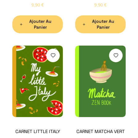
9,90
€
9,90
€
Ajouter Au
Ajouter Au
Panier
Panier
H
Bon
CARNET LITTLE ITALY
CARNET MATCHA VERT
Nom
*