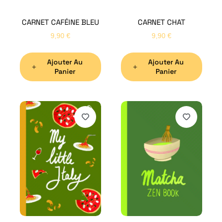
CARNET CAFÉINE BLEU
CARNET CHAT
9,90
€
9,90
€
Ajouter Au
Ajouter Au
Panier
Panier
H
Bon