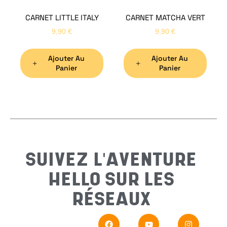
CARNET LITTLE ITALY
CARNET MATCHA VERT
Nom
*
9,90
€
9,90
€
Ajouter Au
Ajouter Au
Préno
Panier
Panier
Email
*
Sujet
*
SUIVEZ L'AVENTURE
HELLO SUR LES
Messa
RÉSEAUX