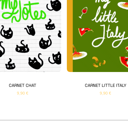
CARNET CHAT
CARNET LITTLE ITALY
9,90
€
9,90
€