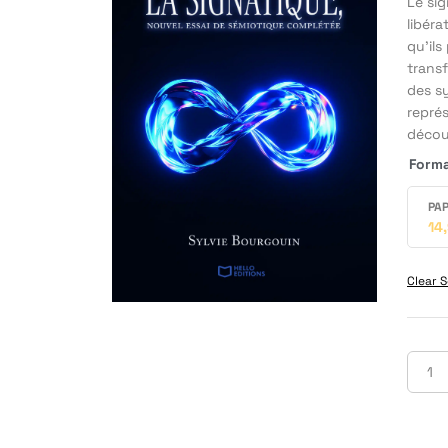
Le sig
libéra
qu’ils
transf
des s
représ
découv
Form
PAP
14
Clear S