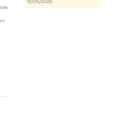
12/05/2025
blie
ent