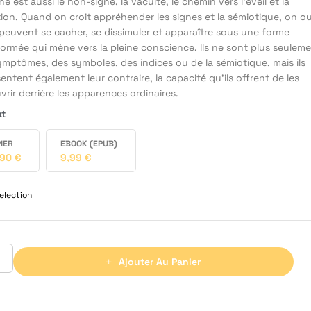
ne est aussi le non-signe, la vacuité, le chemin vers l’éveil et la
tion. Quand on croit appréhender les signes et la sémiotique, on ou
 peuvent se cacher, se dissimuler et apparaître sous une forme
ormée qui mène vers la pleine conscience. Ils ne sont plus seulem
ymptômes, des symboles, des indices ou de la sémiotique, mais ils
entent également leur contraire, la capacité qu’ils offrent de les
rir derrière les apparences ordinaires.
at
IER
EBOOK (EPUB)
,90
€
9,99
€
election
Ajouter Au Panier