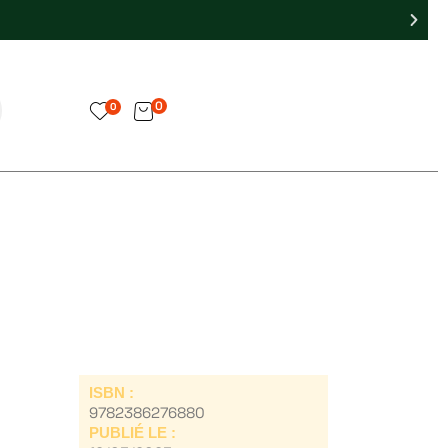
0
0
ISBN :
9782386276880
PUBLIÉ LE :