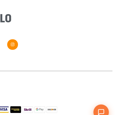
Message
*
LO
Envoyer ma demande
Si vous êtes un humain, ne remplissez pas ce champ.