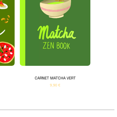
Hello Editions
Nous revenons vers vous rapidement
Bonjour 👋
Nom
*
Prénom
*
CARNET MATCHA VERT
9,90
€
Email
*
Sujet
*