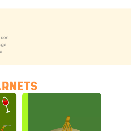
e son
nage
ve
ARNETS