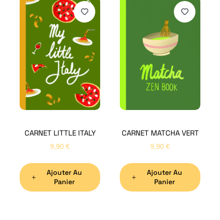
H
Bon
CARNET LITTLE ITALY
CARNET MATCHA VERT
Nom
*
9,90
€
9,90
€
Ajouter Au
Ajouter Au
Préno
Panier
Panier
Email
*