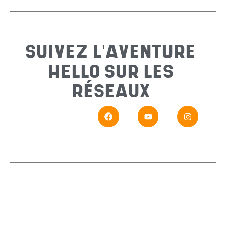
Sujet
*
SUIVEZ L'AVENTURE
HELLO SUR LES
Messa
RÉSEAUX
En
Si vou