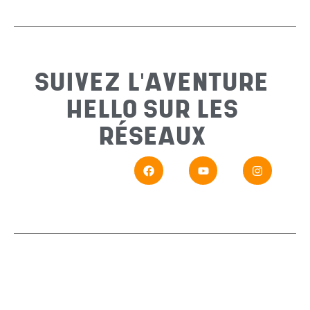
Sujet
*
SUIVEZ L'AVENTURE
HELLO SUR LES
Messa
RÉSEAUX
En
Si vou