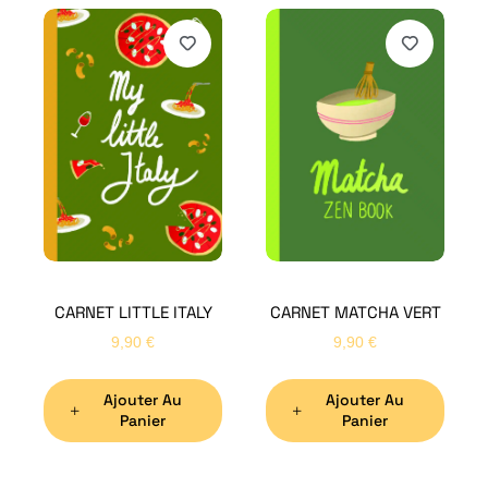
H
Bon
CARNET LITTLE ITALY
CARNET MATCHA VERT
Nom
*
9,90
€
9,90
€
Ajouter Au
Ajouter Au
Préno
Panier
Panier
Email
*