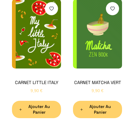
H
Bon
CARNET LITTLE ITALY
CARNET MATCHA VERT
Nom
*
9,90
€
9,90
€
Ajouter Au
Ajouter Au
Préno
Panier
Panier
Email
*