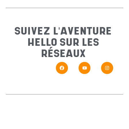
Sujet
*
SUIVEZ L'AVENTURE
HELLO SUR LES
Messa
RÉSEAUX
En
Si vou