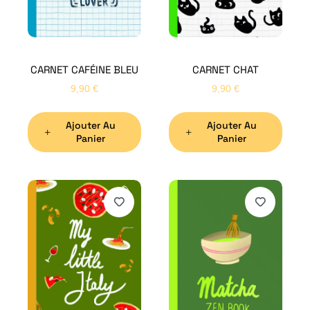
CARNET CAFÉINE BLEU
CARNET CHAT
9,90
€
9,90
€
Ajouter Au
Ajouter Au
Panier
Panier
H
Bon