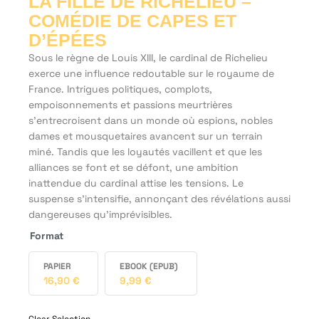
LA FILLE DE RICHELIEU –
COMÉDIE DE CAPES ET
D’ÉPÉES
Sous le règne de Louis XIII, le cardinal de Richelieu
exerce une influence redoutable sur le royaume de
France. Intrigues politiques, complots,
empoisonnements et passions meurtrières
s’entrecroisent dans un monde où espions, nobles
dames et mousquetaires avancent sur un terrain
miné. Tandis que les loyautés vacillent et que les
alliances se font et se défont, une ambition
inattendue du cardinal attise les tensions. Le
suspense s’intensifie, annonçant des révélations aussi
dangereuses qu’imprévisibles.
Format
PAPIER
EBOOK (EPUB)
16,90
€
9,99
€
Clear Selection