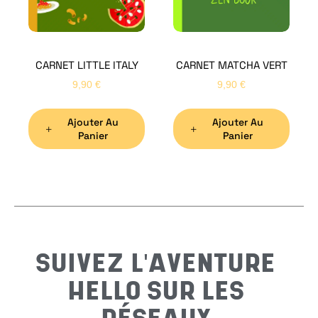
CARNET LITTLE ITALY
CARNET MATCHA VERT
Nom
*
9,90
€
9,90
€
Ajouter Au
Ajouter Au
Préno
Panier
Panier
Email
*
Sujet
*
SUIVEZ L'AVENTURE
HELLO SUR LES
Messa