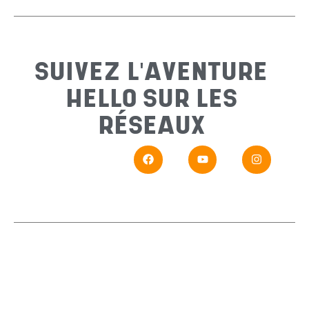
Sujet
*
SUIVEZ L'AVENTURE
HELLO SUR LES
Messa
RÉSEAUX
En
Si vou