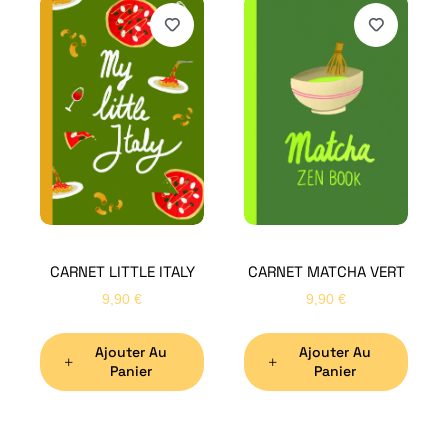
H
Bon
CARNET LITTLE ITALY
CARNET MATCHA VERT
Nom
*
9,90
€
9,90
€
Ajouter Au
Ajouter Au
Préno
Panier
Panier
Email
*