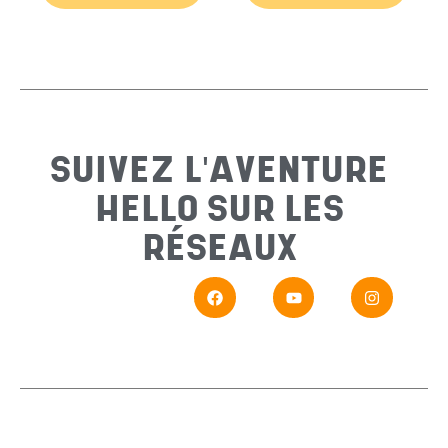
Email
*
Sujet
*
SUIVEZ L'AVENTURE
HELLO SUR LES
Messa
RÉSEAUX
En