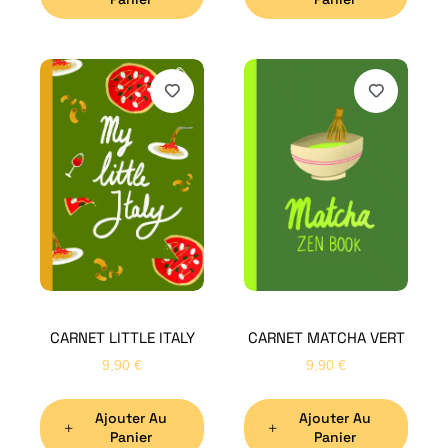
H
Bon
CARNET LITTLE ITALY
CARNET MATCHA VERT
Nom
*
9,90
€
9,90
€
Ajouter Au
Ajouter Au
Préno
Panier
Panier