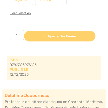
15,90
€
9,99
€
Clear Selection
Ajouter Au Panier
ISBN :
9782386276125
PUBLIÉ LE :
12/12/2025
Delphine Ducourneau
Professeur de lettres classiques en Charente-Maritime,
Delphine Ducourneau s’intéresse depuis toujours aux