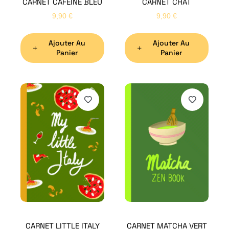
CARNET CAFÉINE BLEU
CARNET CHAT
9,90
€
9,90
€
Ajouter Au
Ajouter Au
Panier
Panier
H
Bon
CARNET LITTLE ITALY
CARNET MATCHA VERT
Nom
*