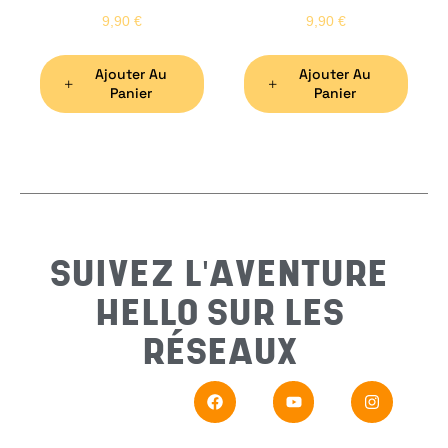
9,90
€
9,90
€
Ajouter Au
Ajouter Au
Préno
Panier
Panier
Email
*
Sujet
*
SUIVEZ L'AVENTURE
HELLO SUR LES
Messa
RÉSEAUX