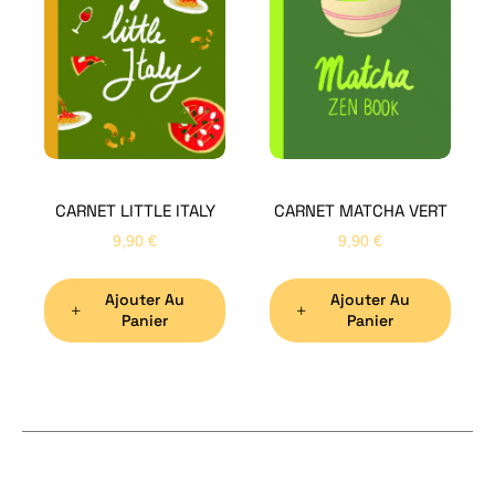
Bon
CARNET LITTLE ITALY
CARNET MATCHA VERT
Nom
*
9,90
€
9,90
€
Ajouter Au
Ajouter Au
Préno
Panier
Panier
Email
*
Sujet
*