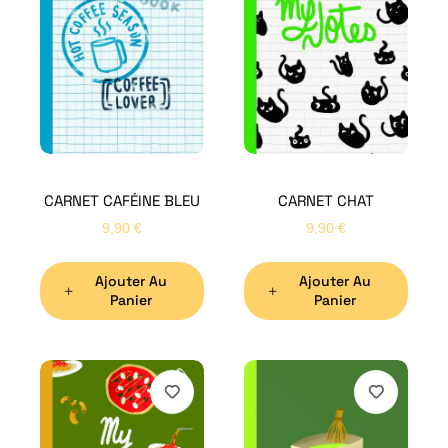
CARNET CAFÉINE BLEU
CARNET CHAT
9,90
€
9,90
€
Ajouter Au
Ajouter Au
Panier
Panier
H