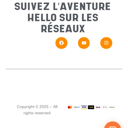
SUIVEZ L'AVENTURE
HELLO SUR LES
Messa
RÉSEAUX
En
Si vou
Copyright © 2025 – All
rights reserved