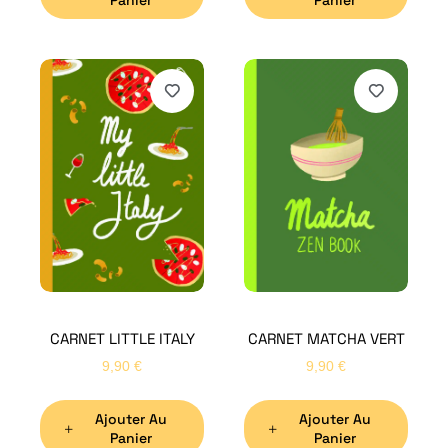
H
Bon
CARNET LITTLE ITALY
CARNET MATCHA VERT
Nom
*
9,90
€
9,90
€
Ajouter Au
Ajouter Au
Préno
Panier
Panier