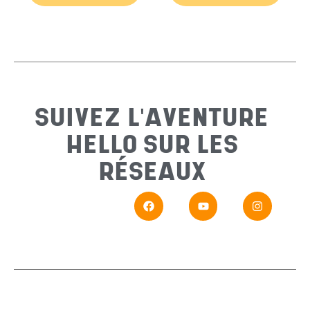
Email
*
Sujet
*
SUIVEZ L'AVENTURE
HELLO SUR LES
Messa
RÉSEAUX
En