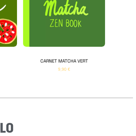
Bonjour 👋
Nom
*
Prénom
*
CARNET MATCHA VERT
9,90
€
Email
*
Sujet
*
Message
*
LO