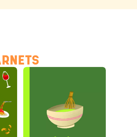
ARNETS
Hello Editions
Nous revenons vers vous rapidement