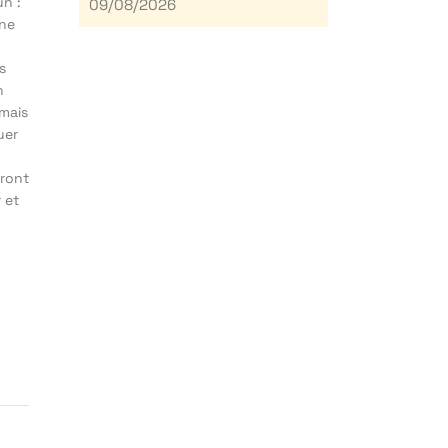
un :
09/08/2026
nne
s
n
 mais
uer
eront
 et