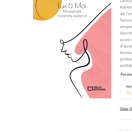
Cinq p
Adrie
de l’e
farouc
simpl
ident
aussi 
d’avan
lecteu
proba
amitié
Form
PAP
14
Clear S