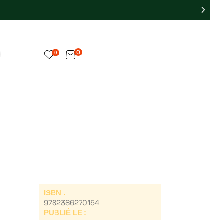
0
0
ISBN :
9782386270154
PUBLIÉ LE :