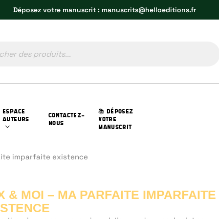
Déposez votre manuscrit : manuscrits@helloeditions.fr
ESPACE
📚 DÉPOSEZ
CONTACTEZ-
AUTEURS
VOTRE
NOUS
MANUSCRIT
ite imparfaite existence
X & MOI – MA PARFAITE IMPARFAITE
ISTENCE