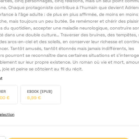
arties, cinq personnages, cinq relations, mais un seul point comm
nne. Chaque protagoniste contribue à l’humain que devient Adrie
nfance à l’âge adulte : de plus en plus affirmée, de moins en moins
he, mais toujours un peu butée. Se remémorer et chérir des plaisir
es du quotidien, accepter une maladie neurologique, construire so
ité dans une double culture… Traverser des bruines, des tempêtes,
des arcs-en-ciel et des soleils, en conserver leur richesse et contin
cer. Tantôt amusés, tantôt étonnés mais jamais indifférents, les
rs pourront se reconnaître dans certaines situations et s'interrog
blement sur leur propre existence. Un roman où vie et mort, amour
, joie et peine se côtoient au fil du récit.
at
IER
EBOOK (EPUB)
,00
€
9,99
€
election