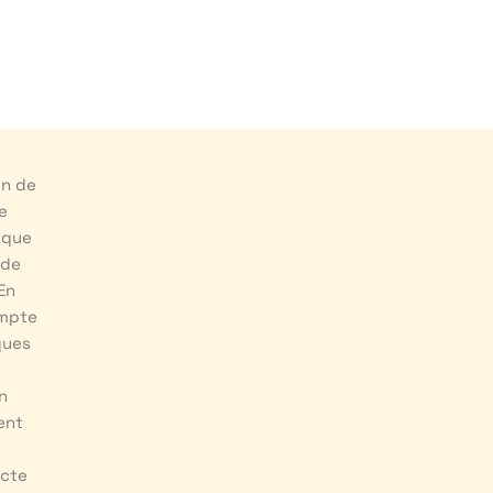
un de
e
 que
nde
En
ompte
ques
n
ent
acte