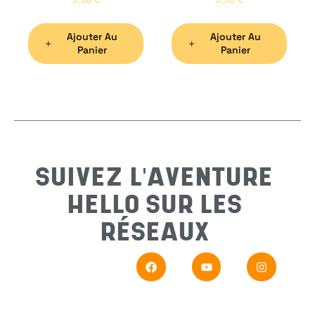
Ajouter Au
Ajouter Au
Préno
Panier
Panier
Email
*
Sujet
*
SUIVEZ L'AVENTURE
HELLO SUR LES
Messa
RÉSEAUX