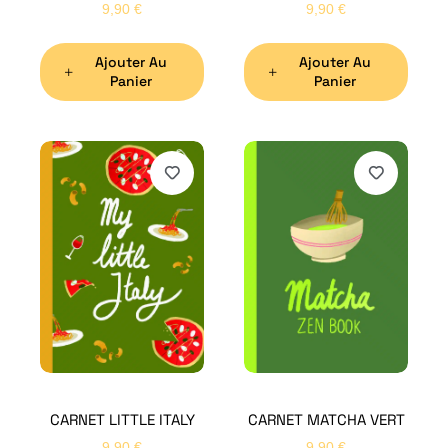
9,90
€
9,90
€
Ajouter Au
Ajouter Au
Panier
Panier
H
Bon
CARNET LITTLE ITALY
CARNET MATCHA VERT
Nom
*
9,90
€
9,90
€