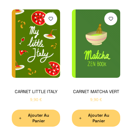
H
Bon
CARNET LITTLE ITALY
CARNET MATCHA VERT
Nom
*
9,90
€
9,90
€
Ajouter Au
Ajouter Au
Préno
Panier
Panier