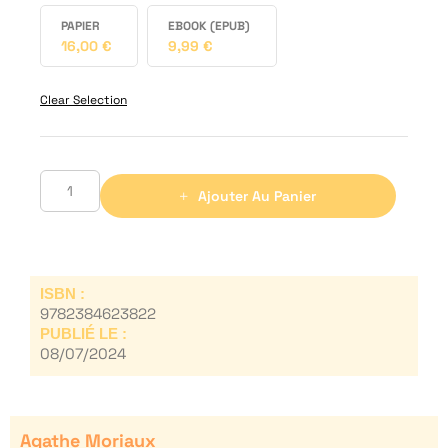
PAPIER
EBOOK (EPUB)
16,00
€
9,99
€
Clear Selection
Ajouter Au Panier
ISBN :
9782384623822
PUBLIÉ LE :
08/07/2024
Agathe Moriaux