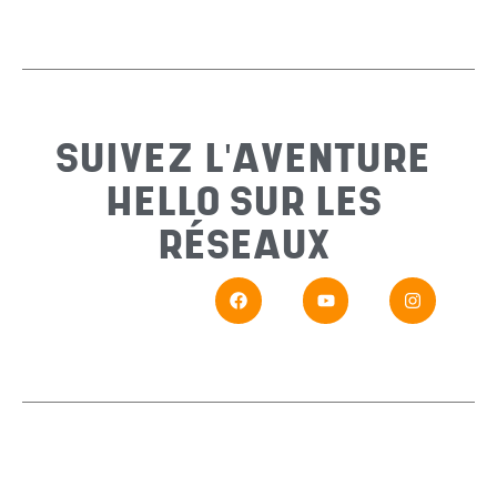
Email
*
Sujet
*
SUIVEZ L'AVENTURE
HELLO SUR LES
Messa
RÉSEAUX
En
Si vou