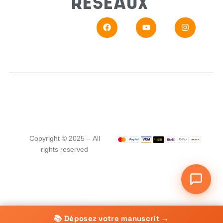
RÉSEAUX
En
Si vou
Copyright © 2025 – All
rights reserved
📚 Déposez votre manuscrit →