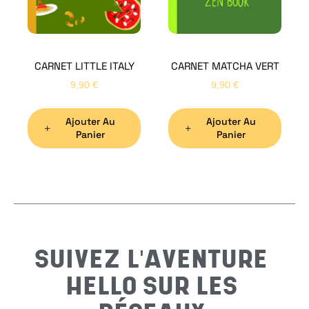
CARNET LITTLE ITALY
CARNET MATCHA VERT
Nom
*
9,90
€
9,90
€
Ajouter Au
Ajouter Au
Préno
Panier
Panier
Email
*
Sujet
*
SUIVEZ L'AVENTURE
HELLO SUR LES
Messa