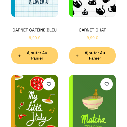
CARNET CAFÉINE BLEU
CARNET CHAT
9,90
€
9,90
€
Ajouter Au
Ajouter Au
Panier
Panier
H
Bon