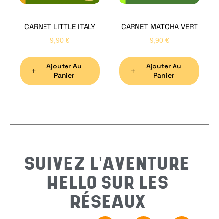
CARNET LITTLE ITALY
CARNET MATCHA VERT
Nom
*
9,90
€
9,90
€
Ajouter Au
Ajouter Au
Préno
Panier
Panier
Email
*
Sujet
*
SUIVEZ L'AVENTURE
HELLO SUR LES
Messa
RÉSEAUX