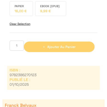
PAPIER
EBOOK (EPUB)
16,00
€
9,99
€
Clear Selection
Ajouter Au Panier
ISBN :
9782386270123
PUBLIÉ LE :
01/10/2025
Franck Belvaux