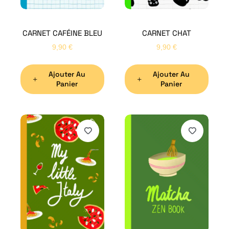
CARNET CAFÉINE BLEU
CARNET CHAT
9,90
€
9,90
€
Ajouter Au
Ajouter Au
Panier
Panier
H
Bon